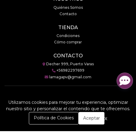
Quiénes Somos
Contacto
TIENDA
Condiciones
Cómo comprar
CONTACTO
Decher 999, Puerto Varas
+56982297699
lamagapv@gmail.com
Utilizamos cookies para mejorar tu experiencia, optimizar
LaMaga © 2026
nuestro sitio y personalizar el contenido que te ofrecemos.
Creado por
Bsale
0
x
Política de Cookies
Aceptar
Inicio
Carrito
Buscar
Menú