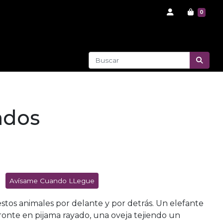
0
ados
Avísame Cuando LLegue
stos animales por delante y por detrás. Un elefante
ronte en pijama rayado, una oveja tejiendo un