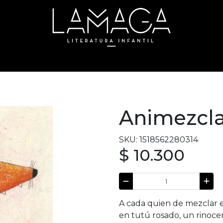
Animezcl
SKU: 1518562280314
$ 10.300
A cada quien de mezclar e
en tutú rosado, un rinoce