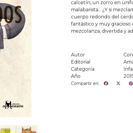
calcetín, un zorro en uni
malabarista... ¿Y si mezcl
cuerpo redondo del cerdo 
fantástico y muy gracioso 
mezcolanza, divertida y a
Autor
Cons
Editorial
Am
Categoría
Infa
Año
201
Compartir en: