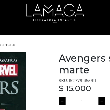
n a marte
Avengers 
marte
SKU: 1527791355911
$ 15.000