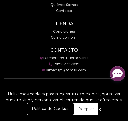
Quiénes Somos
Contacto
TIENDA
Condiciones
Cómo comprar
CONTACTO
Decher 999, Puerto Varas
+56982297699
lamagapv@gmail.com
Utilizamos cookies para mejorar tu experiencia, optimizar
LaMaga © 2026
nuestro sitio y personalizar el contenido que te ofrecemos.
Creado por
Bsale
0
x
Política de Cookies
Aceptar
Inicio
Carrito
Buscar
Menú