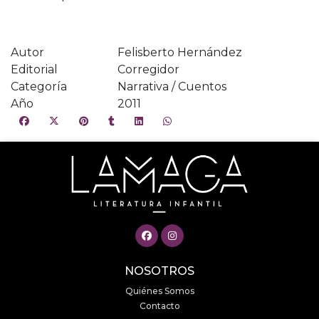
Autor
Felisberto Hernández
Editorial
Corregidor
Categoría
Narrativa / Cuentos
Año
2011
NOSOTROS
Quiénes Somos
Contacto