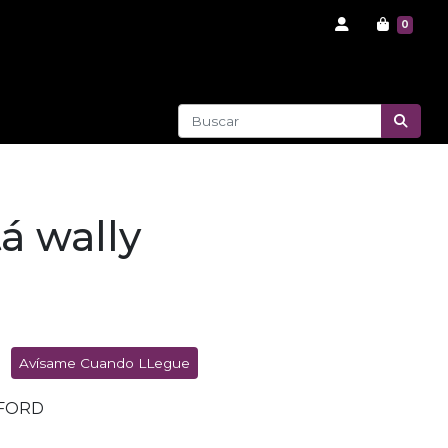
0
á wally
Avísame Cuando LLegue
FORD