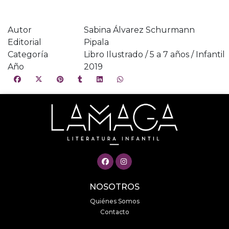
Autor
Sabina Álvarez Schurmann
Editorial
Pipala
Categoría
Libro Ilustrado / 5 a 7 años / Infantil
Año
2019
NOSOTROS
Quiénes Somos
Contacto