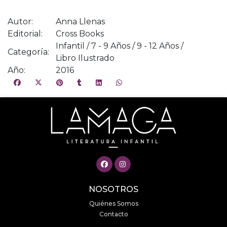
Autor:
Anna Llenas
Editorial:
Cross Books
Infantil / 7 - 9 Años / 9 - 12 Años /
Categoría:
Libro Ilustrado
Año:
2016
NOSOTROS
Quiénes Somos
Contacto