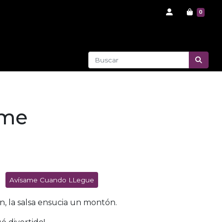
0
me
Avísame Cuando LLegue
ón, la salsa ensucia un montón.