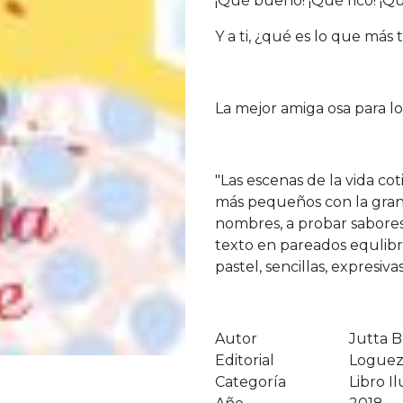
¡Qué bueno! ¡Qué rico! ¡Qu
Y a ti, ¿qué es lo que más 
La mejor amiga osa para l
"Las escenas de la vida cot
más pequeños con la gran 
nombres, a probar sabores
texto en pareados equlibra
pastel, sencillas, expresivas
Autor
Jutta 
Editorial
Logue
Categoría
Libro I