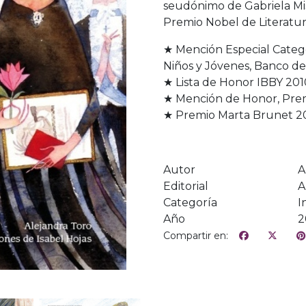
seudónimo de Gabriela Mis
Premio Nobel de Literatur
★ Mención Especial Categor
Niños y Jóvenes, Banco del
★ Lista de Honor IBBY 201
★ Mención de Honor, Premi
★ Premio Marta Brunet 2
Autor
A
Editorial
A
Categoría
I
Año
2
Compartir en: