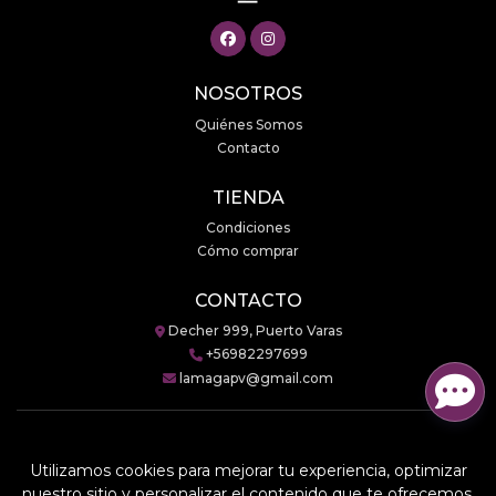
NOSOTROS
Quiénes Somos
Contacto
TIENDA
Condiciones
Cómo comprar
CONTACTO
Decher 999, Puerto Varas
+56982297699
lamagapv@gmail.com
Utilizamos cookies para mejorar tu experiencia, optimizar
LaMaga © 2026
nuestro sitio y personalizar el contenido que te ofrecemos.