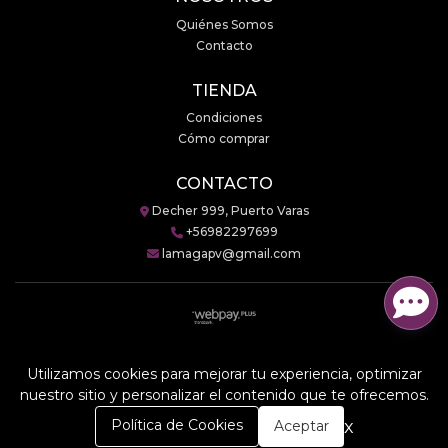
Quiénes Somos
Contacto
TIENDA
Condiciones
Cómo comprar
CONTACTO
Decher 999, Puerto Varas
+56982297699
lamagapv@gmail.com
LaMaga © 2026
Creado por
Bsale
Utilizamos cookies para mejorar tu experiencia, optimizar
nuestro sitio y personalizar el contenido que te ofrecemos.
0
x
Política de Cookies
Aceptar