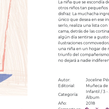
La niña que se escondía 
otros niños tan pequeños c
disfraz. La muchacha ingre
único que desea en ese in
serlo, realiza una lista c
cama, detrás de las corti
algún día sentirse a gusto
ilustraciones conmovedoras
una niña en un hogar de me
triunfo del compañerismo 
no dejará a nadie indiferen
Autor:
Joceline Pé
Editorial:
Muñeca de 
Infantil / 3 
Categoría:
Álbum
Año:
2018