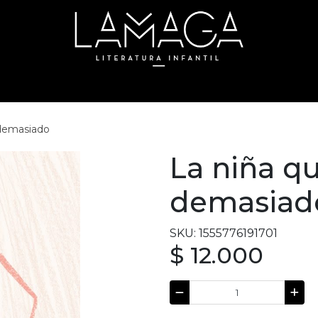
 demasiado
La niña q
demasiad
SKU: 1555776191701
$ 12.000