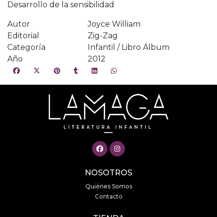
Desarrollo de la sensibilidad
Autor
Joyce William
Editorial
Zig-Zag
Categoría
Infantil / Libro Álbum
Año
2012
NOSOTROS
Quiénes Somos
Contacto