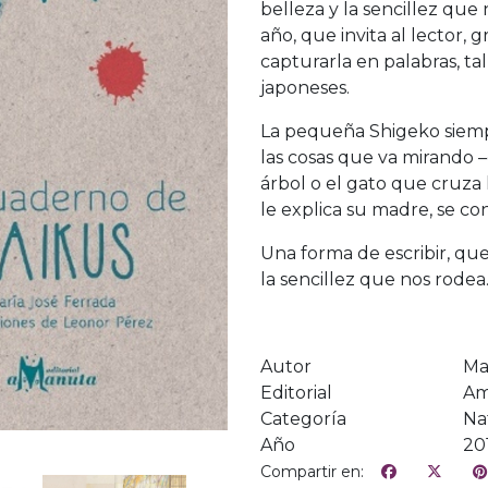
belleza y la sencillez que 
año, que invita al lector,
capturarla en palabras, ta
japoneses.
La pequeña Shigeko siempr
las cosas que va mirando –
árbol o el gato que cruza
le explica su madre, se c
Una forma de escribir, que
la sencillez que nos rodea
Autor
Ma
Editorial
Am
Categoría
Na
Año
20
Compartir en: