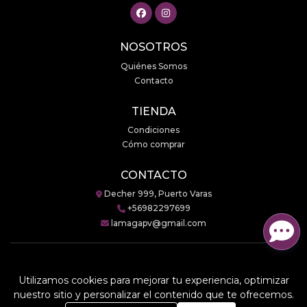
NOSOTROS
Quiénes Somos
Contacto
TIENDA
Condiciones
Cómo comprar
CONTACTO
Decher 999, Puerto Varas
+56982297699
lamagapv@gmail.com
Utilizamos cookies para mejorar tu experiencia, optimizar
LaMaga © 2026
nuestro sitio y personalizar el contenido que te ofrecemos.
Creado por
Bsale