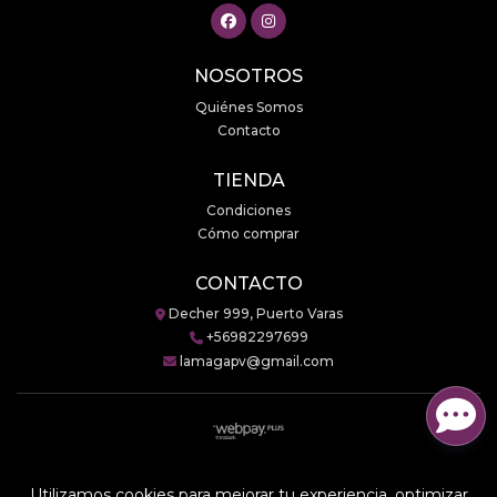
NOSOTROS
Quiénes Somos
Contacto
TIENDA
Condiciones
Cómo comprar
CONTACTO
Decher 999, Puerto Varas
+56982297699
lamagapv@gmail.com
LaMaga © 2026
Creado por
Bsale
Utilizamos cookies para mejorar tu experiencia, optimizar