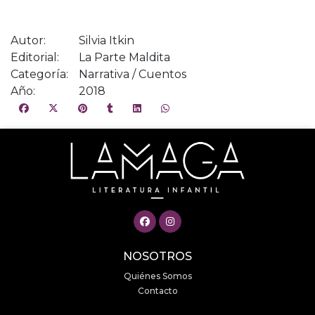
Autor:
Silvia Itkin
Editorial:
La Parte Maldita
Categoría:
Narrativa / Cuentos
Año:
2018
NOSOTROS
Quiénes Somos
Contacto