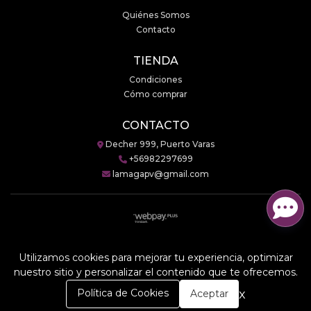
Quiénes Somos
Contacto
TIENDA
Condiciones
Cómo comprar
CONTACTO
Decher 999, Puerto Varas
+56982297699
lamagapv@gmail.com
LaMaga © 2026
Creado por
Bsale
Utilizamos cookies para mejorar tu experiencia, optimizar
nuestro sitio y personalizar el contenido que te ofrecemos.
0
x
Política de Cookies
Aceptar