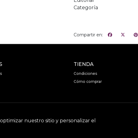
Editorial
Categoría
Compartir en:
S
TIENDA
s
Condiciones
Cómo comprar
optimizar nuestro sitio y personalizar el
LaMaga © 2026
Creado por
Bsale