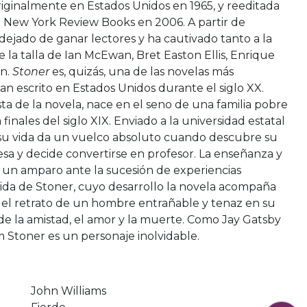
riginalmente en Estados Unidos en 1965, y reeditada
 New York Review Books en 2006. A partir de
dejado de ganar lectores y ha cautivado tanto a la
de la talla de Ian McEwan, Bret Easton Ellis, Enrique
́n.
Stoner
es, quizás, una de las novelas más
 escrito en Estados Unidos durante el siglo XX.
ta de la novela, nace en el seno de una familia pobre
 finales del siglo XIX. Enviado a la universidad estatal
 su vida da un vuelco absoluto cuando descubre su
lesa y decide convertirse en profesor. La enseñanza y
í un amparo ante la sucesión de experiencias
da de Stoner, cuyo desarrollo la novela acompaña
te el retrato de un hombre entrañable y tenaz en su
 de la amistad, el amor y la muerte. Como Jay Gatsby
m Stoner es un personaje inolvidable.
John Williams