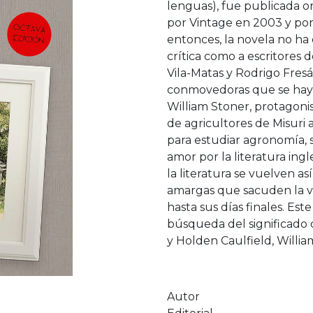
lenguas), fue publicada o
por Vintage en 2003 y por
entonces, la novela no ha 
crítica como a escritores 
Vila-Matas y Rodrigo Fresa
conmovedoras que se hayan
William Stoner, protagonis
de agricultores de Misuri a
para estudiar agronomía,
amor por la literatura ing
la literatura se vuelven as
amargas que sacuden la vi
hasta sus días finales. Es
búsqueda del significado
y Holden Caulfield, Willia
Autor