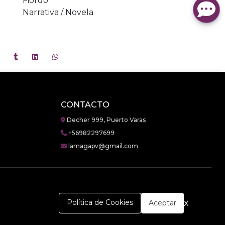
Fiordo
Narrativa / Novela
CONTACTO
Decher 999, Puerto Varas
+56982297699
lamagapv@gmail.com
x
Política de Cookies
Aceptar