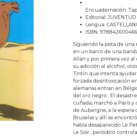
Encuadernación: Tap
Editorial: JUVENTUD
Lengua: CASTELLA
ISBN: 9788426110466
Siguiendo la pista de una 
en un barco de una banda 
Allan y por primera vez a
su adicción al alcohol, vi
Tintín que intenta ayudarl
forzada desintoxicación en
alemanas entran en Bélgic
del oro negro . El desastre
cuñada, marchó a París y 
de Aubergne, a la espera 
Bruselas y allí se encontr
había desaparecido Le Peti
Le Soir , periódico contro