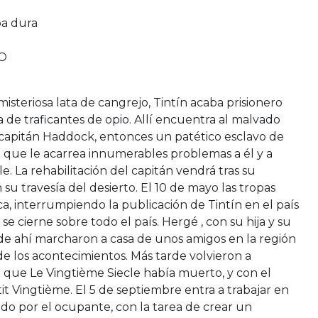
a dura
NO
misteriosa lata de cangrejo, Tintín acaba prisionero
de traficantes de opio. Allí encuentra al malvado
l capitán Haddock, entonces un patético esclavo de
cio que le acarrea innumerables problemas a él y a
e. La rehabilitación del capitán vendrá tras su
 su travesía del desierto. El 10 de mayo las tropas
a, interrumpiendo la publicación de Tintín en el país
 se cierne sobre todo el país. Hergé , con su hija y su
de ahí marcharon a casa de unos amigos en la región
de los acontecimientos. Más tarde volvieron a
ó que Le Vingtième Siecle había muerto, y con el
t Vingtième. El 5 de septiembre entra a trabajar en
lado por el ocupante, con la tarea de crear un