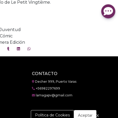
lo de Le Petit Vingtième.
l Juventud
/ Cómic
mera Edición
CONTACTO
Decher 999, Puerto Varas
+56982297699
lamagapv@gmail.com
x
Política de Cookies
Aceptar