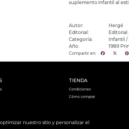
suplemento infantil al esti
Autor:
Hergé
Editorial:
Editoria
Categoría:
Infantil 
Año:
1989 Pri
Compartir en:
S
TIENDA
s
Condiciones
Cómo comprar
optimizar nuestro sitio y personalizar el