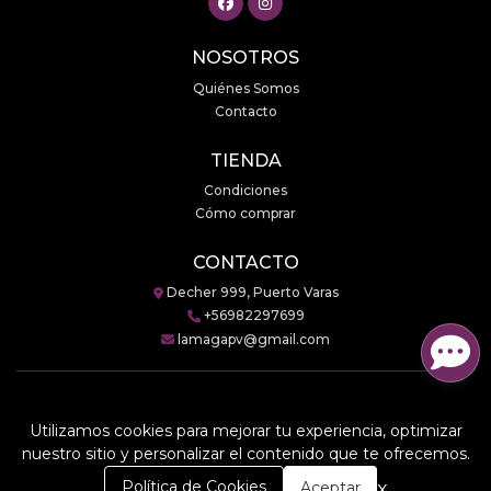
NOSOTROS
Quiénes Somos
Contacto
TIENDA
Condiciones
Cómo comprar
CONTACTO
Decher 999, Puerto Varas
+56982297699
lamagapv@gmail.com
Utilizamos cookies para mejorar tu experiencia, optimizar
LaMaga © 2026
nuestro sitio y personalizar el contenido que te ofrecemos.
Creado por
Bsale
0
x
Política de Cookies
Aceptar