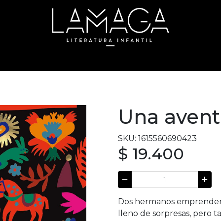
Una avent
SKU: 1615560690423
$ 19.400
Dos hermanos emprenden u
lleno de sorpresas, pero t