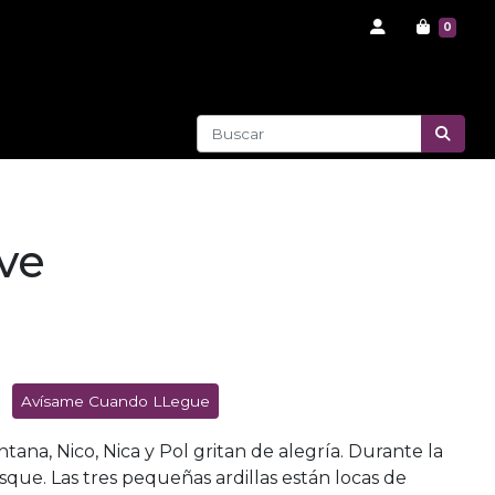
0
eve
Avísame Cuando LLegue
ntana, Nico, Nica y Pol gritan de alegría. Durante la
que. Las tres pequeñas ardillas están locas de