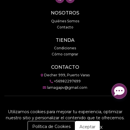
NOSOTROS
Quiénes Somos
Contacto
TIENDA
Condiciones
Cómo comprar
CONTACTO
Decher 999, Puerto Varas
+56982297699
lamagapv@gmail.com
Utilizamos cookies para mejorar tu experiencia, optimizar
LaMaga © 2026
nuestro sitio y personalizar el contenido que te ofrecemos.
Creado por
Bsale
0
x
Política de Cookies
Aceptar